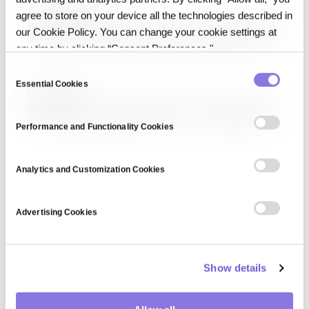
AI Reliability Gap
agree to store on your device all the technologies described in
AI 신뢰성 격차(AI Reliability Gap)는 PoC나 파일럿에서는 잘 작동하던
our Cookie Policy. You can change your cookie settings at
AI 시스템이 프로덕션에서 실패하거나 일관되지 않은 결과를 내는 현상을
any time by clicking “Consent Preferences."
가리킵니다. 스키마 변경, 데이터 드리프트, 파이프라인 업데이트, 실행 환경
차이 등이 원인이며, 근본 원인 파악에 수 주가 걸리기도 합니다. 실행 상태
C
고정,…
Essential Cookies
o
Source data
n
원본 데이터(Source Data)는 가공·변환·복제 전 최초 수집된 데이터로,
데이터 파이프라인의 진실된 원천(source of truth) 역할을 합니다. 운영
s
Performance and Functionality Cookies
시스템, IoT 센서, 외부 API, 사용자 입력 등이 소스이며, 데이터 리니지
e
추적에서 각 파생 데이터의 근원을 찾아갈 때 핵심 참조점이 됩니다. 원본
n
보존은…
t
Analytics and Customization Cookies
S
e
Advertising Cookies
l
e
c
Show details
t
i
o