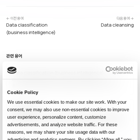
← 이전 용어
다음 용어 →
Data classification
Data cleansing
(business intelligence)
관련 용어
Data classification (business intelligence)
BI 맥락의 데이터 분류(Data Classification)는 비즈니스 가치, 분석
용도, 계층별 집계 수준에 따라 데이터를 조직하는 과정입니다. 차원
(dimension), 측정값(measure), 팩트 테이블, 계층(hierarchy) 같은
Cookie Policy
개념을 사용해 OLAP 큐브와 대시보드를 구성합니다. 효과적 분류는 쿼리
We use essential cookies to make our site work. With your
성능, 분석 유연성, 사용자 이해도를 크게 향상시킵니다.
Upsampling
consent, we may also use non‑essential cookies to improve
업샘플링(Upsampling)은 신호·이미지의 해상도·샘플 수를 늘리는 과정
user experience, personalize content, customize
또는 머신러닝에서 소수 클래스의 샘플을 복제·생성해 클래스 균형을 맞추는
advertisements, and analyze website traffic. For these
기법을 의미합니다. 신호 처리에서는 보간법으로 새 샘플을 추가하며,
reasons, we may share your site usage data with our
ML에서는 단순 복제, SMOTE, 합성 데이터 생성을 활용합니다. 불균형
데이터셋으로 인한 모델 편향을 완화하는 중요한 전처리 단계입니다.
advertising and analytics partners. By clicking “Allow all,” you