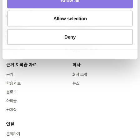
Allow all
n
Allow selection
플랫폼
핵심 역량
Deny
Syntitan
LLM Capsule
DTS
근거 & 학습 자료
회사
근거
회사 소개
학습 허브
뉴스
블로그
아티클
용어집
연결
문의하기