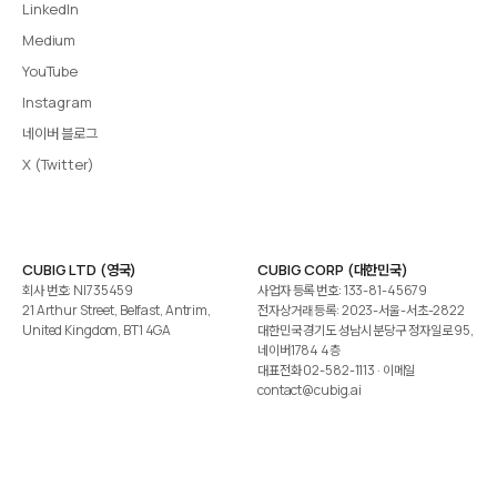
LinkedIn
Medium
YouTube
Instagram
네이버 블로그
X (Twitter)
CUBIG LTD (영국)
CUBIG CORP (대한민국)
회사 번호: NI735459
사업자 등록 번호: 133-81-45679
21 Arthur Street, Belfast, Antrim,
전자상거래 등록: 2023-서울-서초-2822
United Kingdom, BT1 4GA
대한민국 경기도 성남시 분당구 정자일로 95,
네이버1784 4층
대표전화
02-582-1113
· 이메일
contact@cubig.ai
©️ 2026 CUBIG Corp. All Rights Reserved.
쿠키 정책
개인정보 처리방침