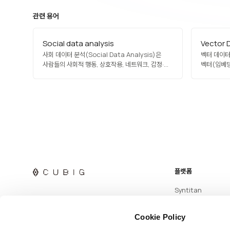
관련 용어
Social data analysis
Vector 
사회 데이터 분석(Social Data Analysis)은
벡터 데이터
사람들의 사회적 행동, 상호작용, 네트워크, 감정·
벡터(임베딩
태도 데이터를 분석해 사회적 트렌드와 인사이트를
특수 데이터
도출하는 활동입니다. 소셜 네트워크 분석, 감성
알고리즘(HN
분석, 토픽 모델링, 협업 필터링이 활용되며, 브랜드
검색을 수행하
전략, 공공 정책, 재난 대응, 유행 예측에 적용됩니다.
Qdrant,
프라이버시 보호와 윤리적…
LLM의 RA
검색의 핵심
플랫폼
Syntitan
Cookie Policy