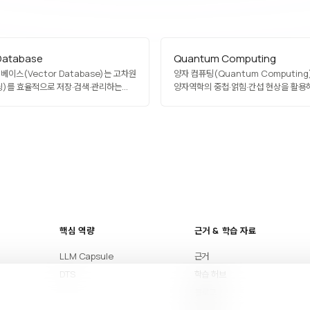
Database
Quantum Computing
베이스(Vector Database)는 고차원
양자 컴퓨팅(Quantum Computing
)를 효율적으로 저장·검색·관리하는
양자역학의 중첩·얽힘·간섭 현상을 활용
베이스입니다. 근사 최근접 이웃(ANN)
문제에서 기존 컴퓨터보다 기하급수적으
SW, IVF, PQ)으로 유사도 기반
계산을 수행하는 컴퓨팅 패러다임입니다
며, Pinecone, Weaviate,
기본 단위이며, Shor·Grover 같은 양
 Milvus, pgvector가 대표적입니다.
알고리즘이 암호 해독·검색·시뮬레이션
G, 의미 검색, 추천 시스템, 멀티모달
적용될 수 있습니다. IBM, Google, Io
 인프라로 급부상했습니다.
초전도·이온 트랩 방식으로 하드웨어를 
상용화는…
핵심 역량
근거 & 학습 자료
LLM Capsule
근거
DTS
학습 허브
블로그
아티클