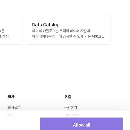
Data Catalog
)은
데이터 카탈로그는 조직의 데이터 자산과
해 특정
메타데이터를 정리해 검색할 수 있게 만든 목록으로,
로 빠른
여러 시스템에 흩어진 데이터셋을 찾고 이해하도록
. 큐비트가
돕습니다.
자
·최적화에
nQ 등이
개발 중이며,
회사
연결
회사 소개
문의하기
뉴스
LinkedIn
Medium
Allow all
YouTube