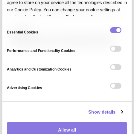
agree to store on your device all the technologies described in
규정 준수 안전 데이터 사용(Compliance-safe Data Usage)은
GDPR, CCPA, HIPAA 등 데이터 보호 규제를 자동으로 강제하면서 분석
our Cookie Policy. You can change your cookie settings at
·AI에 데이터를 활용할 수 있도록 설계된 데이터 운영 방식입니다. 동의 관리,
any time by clicking “Consent Preferences."
접근 로그, 차등 정보보호, 동형 암호, 합성 데이터를 조합해 원본 데이터
노출 없이…
C
Fake data
Essential Cookies
o
가짜 데이터(Fake Data)는 실제가 아닌 인공적으로 생성된 데이터를
n
통칭하는 광범위한 용어입니다. 테스트·개발을 위한 더미 데이터, 합성
s
데이터, 딥페이크, 조작된 허위 정보까지 포함됩니다. 맥락에 따라 의도가
Performance and Functionality Cookies
다르며, 테스트 데이터는 합법적·유용한 반면 허위 정보·딥페이크는 사회적
e
문제를 일으킵니다. 합성 데이터와는 구분되는 용어입니다.
n
t
Analytics and Customization Cookies
S
e
Advertising Cookies
l
e
c
Show details
t
i
o
Allow all
n