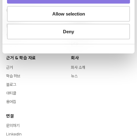
Allow selection
플랫폼
핵심 역량
Deny
Syntitan
LLM Capsule
DTS
근거 & 학습 자료
회사
근거
회사 소개
학습 허브
뉴스
블로그
아티클
용어집
연결
문의하기
LinkedIn