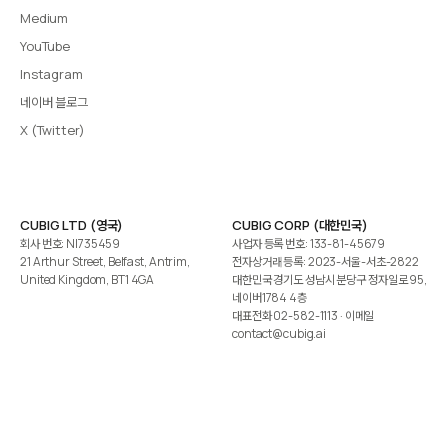
Medium
YouTube
Instagram
네이버 블로그
X (Twitter)
CUBIG LTD (영국)
CUBIG CORP (대한민국)
회사 번호: NI735459
사업자 등록 번호: 133-81-45679
21 Arthur Street, Belfast, Antrim,
전자상거래 등록: 2023-서울-서초-2822
United Kingdom, BT1 4GA
대한민국 경기도 성남시 분당구 정자일로 95,
네이버1784 4층
대표전화
02-582-1113
· 이메일
contact@cubig.ai
©️ 2026 CUBIG Corp. All Rights Reserved.
쿠키 정책
개인정보 처리방침
Gartner는 자사 리서치 발행물에 표시된 어떤 벤더·제품·서비스도 보증하지 않습니다. GARTNER는