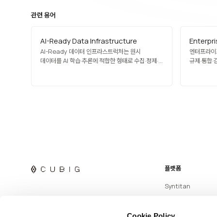
관련 용어
AI-Ready Data Infrastructure
Enterpri
AI-Ready 데이터 인프라스트럭처는 원시
엔터프라이즈 
데이터를 AI 학습·추론에 적합한 형태로 수집·정제·
규제·통합·
변환·제공하는 엔드투엔드 데이터 플랫폼입니다.
업무를 운영
데이터 수집 파이프라인, 메타데이터 관리,
프라이버시·규정 준수 계층, 실행 상태 추적, 합성
데이터 생성, 거버넌스 등을 포함합니다. 기존의
분석용 데이터 웨어하우스·레이크와 달리 AI
워크로드 특유의 요구사항(버전 고정,…
플랫폼
Syntitan
Cookie Policy