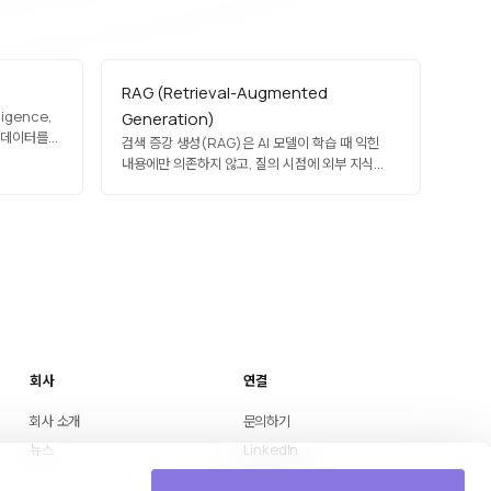
RAG (Retrieval-Augmented
igence,
Generation)
 데이터를
검색 증강 생성(RAG)은 AI 모델이 학습 때 익힌
세스의
내용에만 의존하지 않고, 질의 시점에 외부 지식
이닝,
소스에서 관련 정보를 검색해 컨텍스트로 넣어 답변
eau,
품질을 높이는 기법입니다.
대표적입니다.
찰을
회사
연결
회사 소개
문의하기
뉴스
LinkedIn
Medium