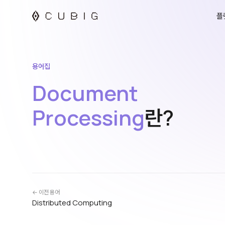
플
용어집
Document
Processing
란?
← 이전 용어
Distributed Computing