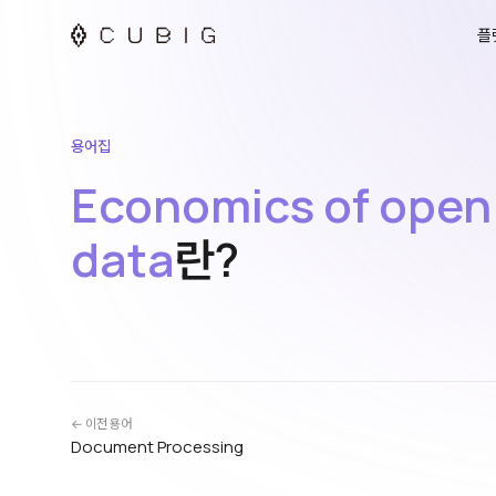
플
용어집
Economics of open
data
란?
← 이전 용어
Document Processing