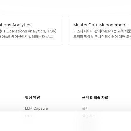
ations Analytics
Master Data Management
(IT Operations Analytics, ITOA)
마스터 데이터 관리(MDM)는 고객·제
프라·애플리케이션에서 발생하는 대량 로그·
조직의 핵심 비즈니스 데이터에 대해 모
트 데이터를 수집·분석해 운영
걸쳐 하나의 일관되고 권위 있는 관점을
도출하는 기술입니다. 실시간 모니터링,
규율입니다.
장애 예측, 용량 계획, 근본 원인 분석에
AIOps의 데이터 기반 엔진 역할을
unk, Datadog, New Relic이 대표…
핵심 역량
근거 & 학습 자료
LLM Capsule
근거
DTS
학습 허브
블로그
아티클