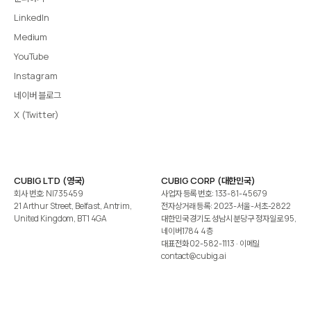
LinkedIn
Medium
YouTube
Instagram
네이버 블로그
X (Twitter)
CUBIG LTD (영국)
CUBIG CORP (대한민국)
회사 번호: NI735459
사업자 등록 번호: 133-81-45679
21 Arthur Street, Belfast, Antrim,
전자상거래 등록: 2023-서울-서초-2822
United Kingdom, BT1 4GA
대한민국 경기도 성남시 분당구 정자일로 95,
네이버1784 4층
대표전화
02-582-1113
· 이메일
contact@cubig.ai
©️ 2026 CUBIG Corp. All Rights Reserved.
쿠키 정책
개인정보 처리방침