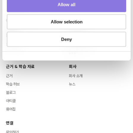
o
Allow all
n
Allow selection
플랫폼
핵심 역량
Deny
Syntitan
LLM Capsule
DTS
근거 & 학습 자료
회사
근거
회사 소개
학습 허브
뉴스
블로그
아티클
용어집
연결
문의하기