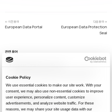
← 이전 용어
다음 용어 →
European Data Portal
European Data Protection
Seal
관련 용어
European Data Protection Seal
유럽 데이터 보호 인증(European Data Protection Seal)은 GDPR
제42조에 따라 데이터 처리 활동이 유럽 데이터 보호법을 준수함을
Cookie Policy
증명하는 공식 인증 스킴입니다. 유럽 데이터 보호 이사회(EDPB)가
승인하며, 컨트롤러·프로세서가 자발적으로 취득해 규정 준수를 입증하고
We use essential cookies to make our site work. With your
데이터 이전의 안전장치로 활용할 수 있습니다. 2025년 현재…
consent, we may also use non‑essential cookies to improve
European Data Format
user experience, personalize content, customize
유럽 데이터 포맷(European Data Format, EDF)은 생체의학·의학
advertisements, and analyze website traffic. For these
시계열 신호(뇌파EEG, 근전도EMG, 수면다원검사)를 저장·교환하기 위한
표준 파일 포맷입니다. 1992년 표준화되어 의료 연구·임상에서 광범위하게
reasons, we may share your site usage data with our