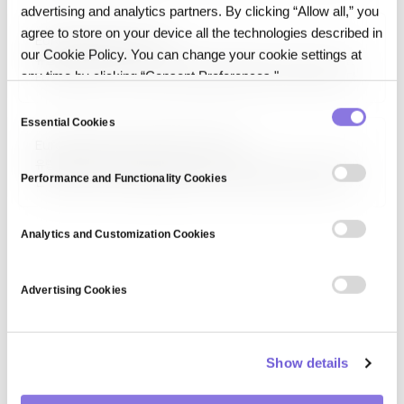
사용되며, EDF+와 같은 확장 포맷이 추가 기능을 제공합니다. 장비·
advertising and analytics partners. By clicking “Allow all,” you
소프트웨어 간 상호운용성 확보와 연구 데이터 공유의 기반입니다.
agree to store on your device all the technologies described in
European Data Portal
our Cookie Policy. You can change your cookie settings at
유럽 데이터 포털(European Data Portal, 현 data.europa.eu)은
any time by clicking “Consent Preferences."
EU 회원국과 EU 기관의 공개 데이터를 통합 제공하는 단일 접속점입니다.
150만 건 이상의 데이터셋이 공개 라이선스로 제공되며, 정부·공공 서비스·
C
연구·기업 활용이 가능합니다. 오픈 데이터를 통한 투명성, 혁신, 경제 가치
Essential Cookies
o
창출이 목적입니다.
European Financial Data Institute
n
유럽 금융 데이터 기관(European Financial Data Institute, EFDI)
s
Performance and Functionality Cookies
은 금융 시장 데이터의 품질·표준화·접근성 개선을 위해 설립된 유럽 차원의
e
기관·이니셔티브입니다. 금융 기관의 데이터 보고, 규제 당국의 감독, 연구자·
n
투자자의 분석 편의성을 목표로 공통 데이터 모델과 통합 플랫폼을
제공합니다.
t
Analytics and Customization Cookies
S
e
Advertising Cookies
l
e
c
Show details
t
i