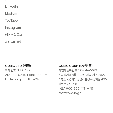
LinkedIn
Medium
YouTube
Instagram
네이버 블로그
X (Twitter)
CUBIG LTD (영국)
CUBIG CORP (대한민국)
회사 번호: NI735459
사업자 등록 번호: 133-81-45679
21 Arthur Street, Belfast, Antrim,
전자상거래 등록: 2023-서울-서초-2822
United Kingdom, BT1 4GA
대한민국 경기도 성남시 분당구 정자일로 95,
네이버1784 4층
대표전화
02-582-1113
· 이메일
contact@cubig.ai
©️ 2026 CUBIG Corp. All Rights Reserved.
쿠키 정책
개인정보 처리방침