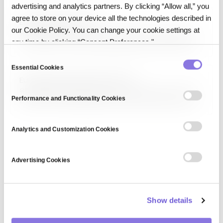
사용되며, EDF+와 같은 확장 포맷이 추가 기능을 제공합니다. 장비·
advertising and analytics partners. By clicking “Allow all,” you
소프트웨어 간 상호운용성 확보와 연구 데이터 공유의 기반입니다.
agree to store on your device all the technologies described in
European Data Portal
our Cookie Policy. You can change your cookie settings at
유럽 데이터 포털(European Data Portal, 현 data.europa.eu)은
any time by clicking “Consent Preferences."
EU 회원국과 EU 기관의 공개 데이터를 통합 제공하는 단일 접속점입니다.
150만 건 이상의 데이터셋이 공개 라이선스로 제공되며, 정부·공공 서비스·
C
연구·기업 활용이 가능합니다. 오픈 데이터를 통한 투명성, 혁신, 경제 가치
Essential Cookies
o
창출이 목적입니다.
European Financial Data Institute
n
유럽 금융 데이터 기관(European Financial Data Institute, EFDI)
s
Performance and Functionality Cookies
은 금융 시장 데이터의 품질·표준화·접근성 개선을 위해 설립된 유럽 차원의
e
기관·이니셔티브입니다. 금융 기관의 데이터 보고, 규제 당국의 감독, 연구자·
n
투자자의 분석 편의성을 목표로 공통 데이터 모델과 통합 플랫폼을
제공합니다.
t
Analytics and Customization Cookies
S
e
Advertising Cookies
l
e
c
Show details
t
i