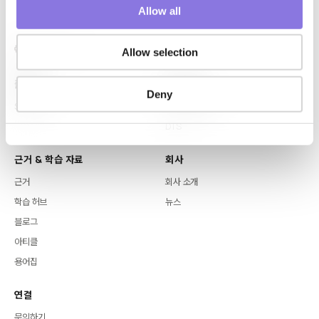
o
Allow all
n
Allow selection
플랫폼
핵심 역량
Deny
Syntitan
LLM Capsule
DTS
근거 & 학습 자료
회사
근거
회사 소개
학습 허브
뉴스
블로그
아티클
용어집
연결
문의하기