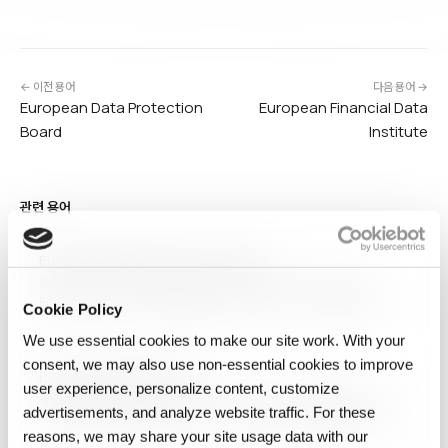
← 이전 용어
다음 용어 →
European Data Protection
European Financial Data
Board
Institute
관련 용어
European Data Protection Board
유럽 데이터 보호 이사회(European Data Protection Board,
EDPB)는 EU GDPR 시행을 감독하는 독립 기구로, 2018년 설립되어 기존
Cookie Policy
Article 29 Working Party를 대체했습니다. 각 회원국 데이터 보호
당국의 수장으로 구성되며, GDPR 해석 가이드라인 발표, 분쟁 조정, 인증
We use essential cookies to make our site work. With your
스킴 승인을 담당합니다. EU…
consent, we may also use non‑essential cookies to improve
European Data Format
user experience, personalize content, customize
유럽 데이터 포맷(European Data Format, EDF)은 생체의학·의학
advertisements, and analyze website traffic. For these
시계열 신호(뇌파EEG, 근전도EMG, 수면다원검사)를 저장·교환하기 위한
표준 파일 포맷입니다. 1992년 표준화되어 의료 연구·임상에서 광범위하게
reasons, we may share your site usage data with our