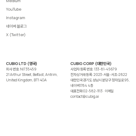
Medium
YouTube
Instagram
네이버 블로그
X (Twitter)
CUBIG LTD (영국)
CUBIG CORP (대한민국)
회사 번호: NI735459
사업자 등록 번호: 133-81-45679
21 Arthur Street, Belfast, Antrim,
전자상거래 등록: 2023-서울-서초-2822
United Kingdom, BT1 4GA
대한민국 경기도 성남시 분당구 정자일로 95,
네이버1784 4층
대표전화
02-582-1113
· 이메일
contact@cubig.ai
©️ 2026 CUBIG Corp. All Rights Reserved.
쿠키 정책
개인정보 처리방침
Gartner는 자사 리서치 발행물에 표시된 어떤 벤더·제품·서비스도 보증하지 않습니다. GARTNER는
Gartner, Inc. 및/또는 그 계열사의 등록상표입니다.