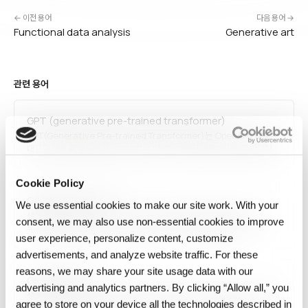
← 이전 용어
다음 용어 →
Functional data analysis
Generative art
관련 용어
GPT (generative pre-trained transformer)
GPT(Generative Pre-trained Transformer)는 OpenAI가 개발한
대규모 언어 모델 계열로, 트랜스포머 디코더 아키텍처를 기반으로 방대한
텍스트로 사전 학습된 후 다양한 작업에 적응합니다. GPT-2(2019), GPT-
3(2020), GPT-4(2023), GPT-4o·o1(2024) 등으로 진화하며 언어
Cookie Policy
이해·생성·추론 능력이 크게 향상되었습니다. ChatGPT로 대중화되었으며
Generative model
생성형 AI 시대를 열었습니다.
We use essential cookies to make our site work. With your
생성 모델(Generative Model)은 학습 데이터의 분포를 학습해 그와
consent, we may also use non‑essential cookies to improve
유사한 새 샘플을 생성할 수 있는 통계·머신러닝 모델입니다. 변분
user experience, personalize content, customize
오토인코더(VAE), GAN, 확산 모델, 자기 회귀 모델(GPT), 정규화 흐름이
대표적입니다. 이미지·텍스트·오디오 생성, 데이터 증강, 이상 탐지,
advertisements, and analyze website traffic. For these
시뮬레이션에 활용됩니다. 판별 모델(discriminative)과 대비되는
reasons, we may share your site usage data with our
Generative art
개념입니다.
advertising and analytics partners. By clicking “Allow all,” you
생성 예술(Generative Art)은 알고리즘·코드·자율 시스템이 창작 과정에
agree to store on your device all the technologies described in