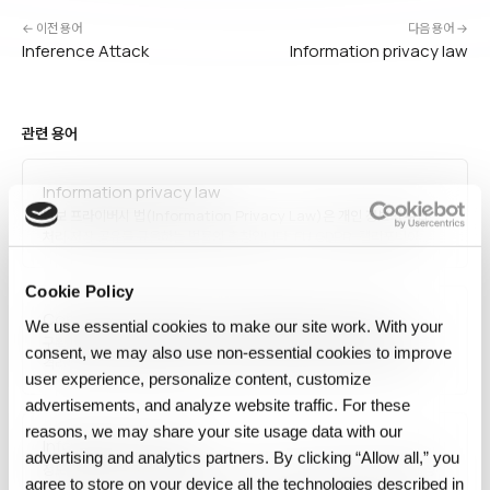
← 이전 용어
다음 용어 →
Inference Attack
Information privacy law
관련 용어
Information privacy law
정보 프라이버시 법(Information Privacy Law)은 개인 정보의 수집·
처리·저장·공유를 규율하는 법률의 총칭입니다. EU GDPR, 캘리포니아
CCPA/CPRA, 중국 PIPL, 한국 개인정보보호법, 일본 APPI 등 국가·
지역별로 상이하며, 국경을 넘는 데이터 이전을 위한 적정성 결정과
Cookie Policy
표준계약조항(SCC)이 국제 상거래에서 중요합니다. 최근 AI 규제와도
Compartmentalization (information security)
긴밀히 연결됩니다.
We use essential cookies to make our site work. With your
구획화(Compartmentalization)는 정보 보안에서 시스템·데이터를
consent, we may also use non‑essential cookies to improve
격리된 영역으로 분할해 한 영역이 침해되어도 다른 영역으로 피해가
user experience, personalize content, customize
확산되지 않도록 하는 원칙입니다. 최소 권한 원칙(Principle of Least
Privilege)과 결합해, 각 사용자·프로세스·서비스가 필요한 최소한의
advertisements, and analyze website traffic. For these
정보에만 접근하도록 설계합니다. 마이크로서비스 아키텍처, 제로 트러스트
reasons, we may share your site usage data with our
Information security
네트워크, 격리된 컨테이너 실행 환경에…
advertising and analytics partners. By clicking “Allow all,” you
정보 보안(Information Security, InfoSec)은 정보의 기밀성·무결성·
agree to store on your device all the technologies described in