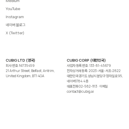
Medium
YouTube
Instagram
네이버 블로그
X (Twitter)
CUBIG LTD (영국)
CUBIG CORP (대한민국)
회사 번호: NI735459
사업자 등록 번호: 133-81-45679
21 Arthur Street, Belfast, Antrim,
전자상거래 등록: 2023-서울-서초-2822
United Kingdom, BT1 4GA
대한민국 경기도 성남시 분당구 정자일로 95,
네이버1784 4층
대표전화
02-582-1113
· 이메일
contact@cubig.ai
©️ 2026 CUBIG Corp. All Rights Reserved.
쿠키 정책
개인정보 처리방침
Gartner는 자사 리서치 발행물에 표시된 어떤 벤더·제품·서비스도 보증하지 않습니다. GARTNER는
Gartner, Inc. 및/또는 그 계열사의 등록상표입니다.