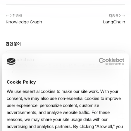
← 이전 용어
다음 용어 →
Knowledge Graph
LangChain
관련 용어
Blockchain
블록체인(Blockchain)은 분산 원장 기술로, 거래 기록을 체인 형태로
연결된 블록에 저장하고 네트워크 참여자 간 합의로 검증하는 구조입니다.
변조 방지, 투명성, 탈중앙화가 핵심 특성이며, 암호화폐(비트코인,
Cookie Policy
이더리움)의 기반이자 공급망 추적, 디지털 신원, 스마트 계약, NFT 등
다양한 분야로 확장되고 있습니다.
We use essential cookies to make our site work. With your
Data Product
consent, we may also use non‑essential cookies to improve
데이터 제품은 다른 사람들이 안정적으로 쓸 수 있도록 소유·문서화·
관리하는 데이터셋 또는 서비스로, 데이터를 소프트웨어 제품과 같은 규율로
user experience, personalize content, customize
다루는 개념입니다.
advertisements, and analyze website traffic. For these
reasons, we may share your site usage data with our
advertising and analytics partners. By clicking “Allow all,” you
Model Evaluation