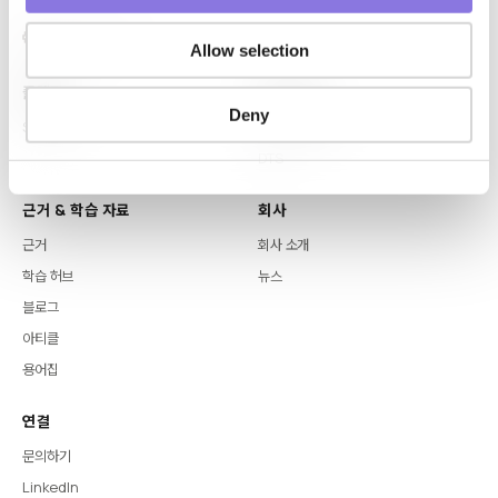
Allow selection
플랫폼
핵심 역량
Deny
Syntitan
LLM Capsule
DTS
근거 & 학습 자료
회사
근거
회사 소개
학습 허브
뉴스
블로그
아티클
용어집
연결
문의하기
LinkedIn