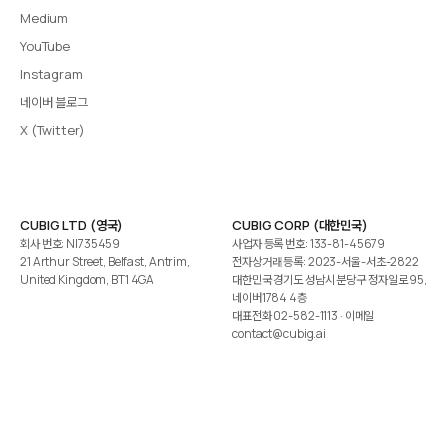
Medium
YouTube
Instagram
네이버 블로그
X (Twitter)
CUBIG LTD (영국)
CUBIG CORP (대한민국)
회사 번호: NI735459
사업자 등록 번호: 133-81-45679
21 Arthur Street, Belfast, Antrim,
전자상거래 등록: 2023-서울-서초-2822
United Kingdom, BT1 4GA
대한민국 경기도 성남시 분당구 정자일로 95,
네이버1784 4층
대표전화
02-582-1113
· 이메일
contact@cubig.ai
©️ 2026 CUBIG Corp. All Rights Reserved.
쿠키 정책
개인정보 처리방침
Gartner는 자사 리서치 발행물에 표시된 어떤 벤더·제품·서비스도 보증하지 않습니다. GARTNER는