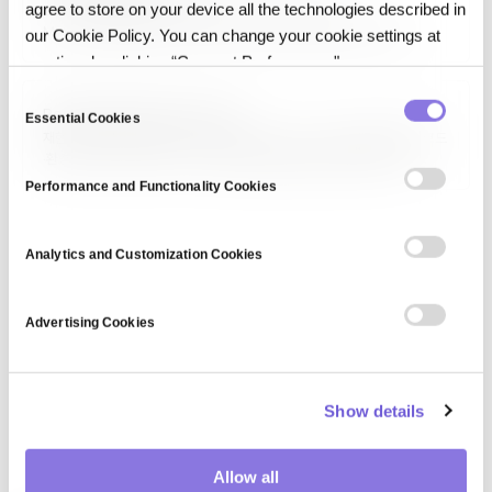
agree to store on your device all the technologies described in
LAMP 스택은 Linux(운영체제), Apache(웹 서버),
MySQL(데이터베이스), PHP/Perl/Python(프로그래밍 언어)의
our Cookie Policy. You can change your cookie settings at
조합을 가리키는 전통적 웹 애플리케이션 개발 스택입니다. 오픈소스이며
any time by clicking “Consent Preferences."
상호 호환성이 뛰어나 2000년대 웹 개발의 사실상 표준이었고, 여전히 많은
웹사이트가 이 스택으로 운영됩니다.…
C
Reproducible AI Execution
Essential Cookies
o
재현 가능한 AI 실행(Reproducible AI Execution)은 동일한 입력·코드
n
·환경 조건이 주어지면 AI 시스템이 동일한 출력을 반복 생성할 수 있는
s
속성입니다. 데이터 버전 고정, 랜덤 시드 고정, 결정론적 연산, 환경
Performance and Functionality Cookies
컨테이너화, 실행 메타데이터 기록이 필요하며, 과학적 검증·규제 감사·
e
디버깅·프로덕션 안정성의 기반이 됩니다.
n
t
Analytics and Customization Cookies
S
e
Advertising Cookies
l
e
c
Show details
t
i
o
Allow all
n