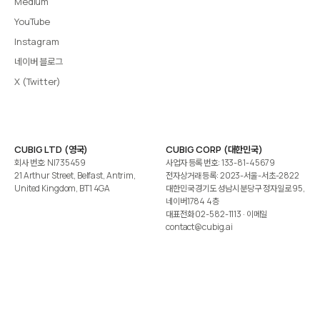
Medium
YouTube
Instagram
네이버 블로그
X (Twitter)
CUBIG LTD (영국)
CUBIG CORP (대한민국)
회사 번호: NI735459
사업자 등록 번호: 133-81-45679
21 Arthur Street, Belfast, Antrim,
전자상거래 등록: 2023-서울-서초-2822
United Kingdom, BT1 4GA
대한민국 경기도 성남시 분당구 정자일로 95,
네이버1784 4층
대표전화
02-582-1113
· 이메일
contact@cubig.ai
©️ 2026 CUBIG Corp. All Rights Reserved.
쿠키 정책
개인정보 처리방침
Gartner는 자사 리서치 발행물에 표시된 어떤 벤더·제품·서비스도 보증하지 않습니다. GARTNER는
Gartner, Inc. 및/또는 그 계열사의 등록상표입니다.