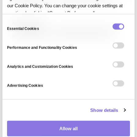
유효한지를 뜻하며, AI-ready data와 어떻게 다른지 설명합니다.
our Cookie Policy. You can change your cookie settings at
any time by clicking “Consent Preferences."
C
AI Observability
Essential Cookies
o
AI 옵저버빌리티는 AI·ML 시스템을 운영에서 관찰해 모델 지표·데이터
모니터링·텔레메트리를 모으고, 성능 저하를 잡고 출력이 왜 바뀌는지
n
이해하는 활동입니다.
s
Performance and Functionality Cookies
e
n
t
Analytics and Customization Cookies
S
e
Advertising Cookies
l
e
c
Show details
t
i
o
Allow all
n