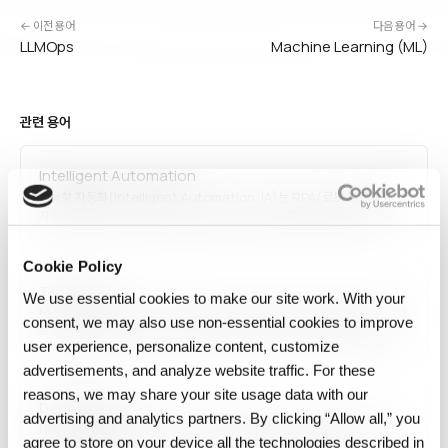
← 이전 용어
다음 용어 →
LLMOps
Machine Learning (ML)
관련 용어
Intelligent Automation
지능형 자동화(Intelligent Automation, IA)는 RPA(로봇 프로세스
자동화)에 AI·머신러닝·자연어 처리·컴퓨터 비전을 결합해 단순 반복 업무를
넘어 판단·학습이 필요한 업무까지 자동화하는 접근입니다. 문서 분류,
이메일 분류 응답, 이상 거래 탐지, 고객 서비스 챗봇 등이 예이며,
Cookie Policy
엔터프라이즈 디지털 전환의 핵심 동력입니다.
Test data
We use essential cookies to make our site work. With your
테스트 데이터(Test Data)는 머신러닝 모델의 최종 성능을 평가하기 위해
consent, we may also use non‑essential cookies to improve
학습·검증에 사용되지 않은 별도의 데이터셋입니다. 실제 배포 후 성능을
user experience, personalize content, customize
추정하는 근거이며, 훈련/검증/테스트 분할이 표준적으로 적용됩니다.
데이터 누수 방지, 대표성 확보, 충분한 크기가 중요하며, 소프트웨어
advertisements, and analyze website traffic. For these
테스트에서의 합성·가상 테스트 데이터를 의미하기도 합니다.
reasons, we may share your site usage data with our
Data Quality
advertising and analytics partners. By clicking “Allow all,” you
데이터 품질은 데이터셋이 용도에 맞게 얼마나 정확하고 완전하며 일관되고
agree to store on your device all the technologies described in