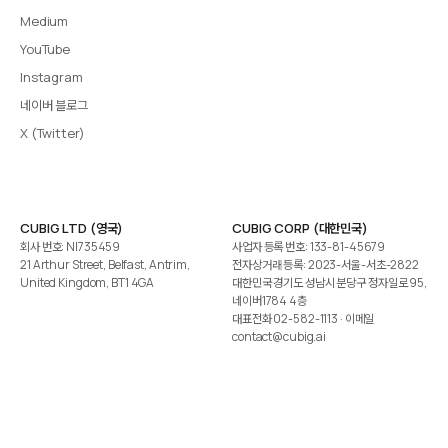
Medium
YouTube
Instagram
네이버 블로그
X (Twitter)
CUBIG LTD (영국)
CUBIG CORP (대한민국)
회사 번호: NI735459
사업자 등록 번호: 133-81-45679
21 Arthur Street, Belfast, Antrim,
전자상거래 등록: 2023-서울-서초-2822
United Kingdom, BT1 4GA
대한민국 경기도 성남시 분당구 정자일로 95,
네이버1784 4층
대표전화
02-582-1113
· 이메일
contact@cubig.ai
©️ 2026 CUBIG Corp. All Rights Reserved.
쿠키 정책
개인정보 처리방침
Gartner는 자사 리서치 발행물에 표시된 어떤 벤더·제품·서비스도 보증하지 않습니다. GARTNER는