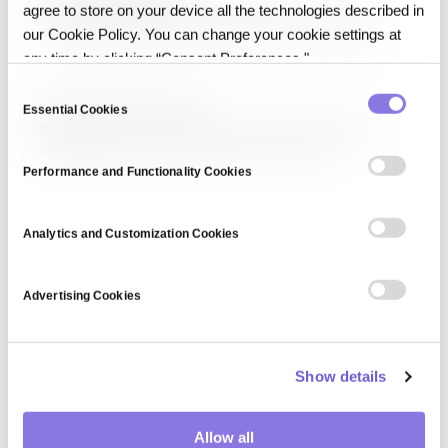
agree to store on your device all the technologies described in
데이터 상호운용성은 서로 다른 시스템이 의미를 잃지 않고 데이터를
주고받아 쓰는 능력입니다. 데이터 통합과의 차이, 그리고 AI-ready
our Cookie Policy. You can change your cookie settings at
데이터의 전제인 이유를 설명합니다.
any time by clicking “Consent Preferences."
C
Reinforcement Learning
Essential Cookies
o
강화 학습(Reinforcement Learning, RL)은 에이전트가 환경과
n
상호작용하며 보상을 최대화하는 정책을 학습하는 머신러닝
s
패러다임입니다. Q-learning, Policy Gradient, Actor-Critic, PPO
Performance and Functionality Cookies
e
등이 주요 알고리즘이며, AlphaGo, 자율주행, 로봇 제어, LLM의 인간
피드백 강화학습(RLHF) 등에 활용됩니다. 시행착오로 학습한다는 점에서
n
지도학습·비지도학습과 구분됩니다.
t
Analytics and Customization Cookies
S
e
Advertising Cookies
l
e
c
Show details
t
i
o
Allow all