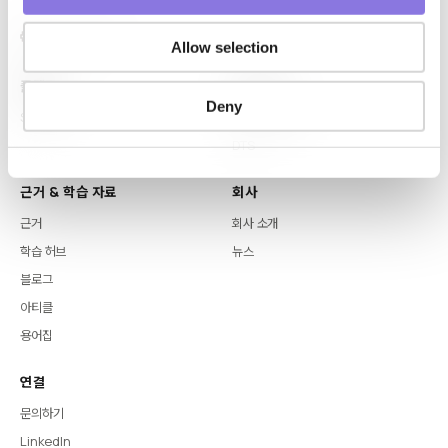
n
Allow selection
플랫폼
핵심 역량
Deny
Syntitan
LLM Capsule
DTS
근거 & 학습 자료
회사
근거
회사 소개
학습 허브
뉴스
블로그
아티클
용어집
연결
문의하기
LinkedIn