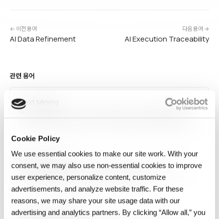
← 이전 용어
다음 용어 →
AI Data Refinement
AI Execution Traceability
관련 용어
Text Mining
텍스트 마이닝(Text Mining)은 비정형 텍스트 데이터에서 패턴·트렌드·
인사이트를 추출하는 기법입니다. 키워드 추출, 토픽 모델링, 개체명 인식,
감성 분석, 문서 분류, 관계 추출이 포함되며, 고객 리뷰 분석, 문서 자동 분류,
Cookie Policy
경쟁사 모니터링, 법률·의학 문서 분석에 활용됩니다. 전통 NLP 기법부터
최신 LLM까지 다양한…
We use essential cookies to make our site work. With your
Data Curation
consent, we may also use non‑essential cookies to improve
데이터 큐레이션은 데이터가 시간이 지나도 정확하고 잘 설명되고 쓸 수
user experience, personalize content, customize
있게 유지되도록 선별·정리·정제·관리하는 과정입니다.
advertisements, and analyze website traffic. For these
reasons, we may share your site usage data with our
advertising and analytics partners. By clicking “Allow all,” you
Data Interoperability