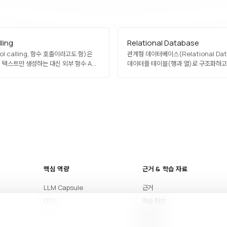
ling
Relational Database
ol calling, 함수 호출이라고도 함)은
관계형 데이터베이스(Relational Dat
 텍스트만 생성하는 대신 외부 함수·API·
데이터를 테이블(행과 열)로 구조화하고
출하게 하는 메커니즘입니다.
관계를 외래키로 표현하는 데이터베이스
모델입니다. SQL로 쿼리하며, ACID 트
무결성, 정규화가 특징입니다. MySQL,
PostgreSQL, Oracle, SQL Server
SQLite가 대표적이며, 재무·HR·전자
구조화된 업무 데이터 관리의 표준으로 
사용되고 있습니다.
핵심 역량
근거 & 학습 자료
LLM Capsule
근거
DTS
학습 허브
블로그
아티클