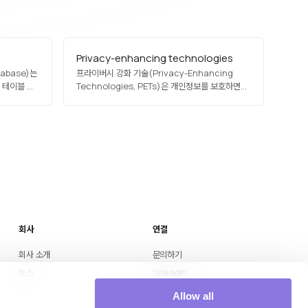
Privacy-enhancing technologies
abase)는
프라이버시 강화 기술(Privacy-Enhancing
 테이블 간
Technologies, PETs)은 개인정보를 보호하면서
데이터 활용을 가능하게 하는 기술의 총칭입니다.
랜잭션, 참조
차등 정보보호, 동형 암호, 보안 다자간 계산(MPC),
연합학습, 영지식 증명, 신뢰 실행 환경(TEE), 합성
,
데이터 등이 포함됩니다. 규제 강화와 AI 활용
상거래 같이
증가로 주목받는 영역이며, 데이터 주권과 협업의…
수십 년간
회사
연결
회사 소개
문의하기
뉴스
LinkedIn
Medium
Allow all
YouTube