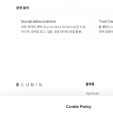
관련 용어
Social data science
Tool Cal
사회 데이터 과학(Social Data Science)은 소셜
툴 콜링(to
미디어, 모바일 로그, 설문, 공공 데이터 등을 활용해
언어 모델이
인간·사회 현상을 연구하는 다학제적 분야입니다.
서비스를 호
사회학, 경제학, 심리학, 정치학이 데이터 과학·ML과
결합하며, 여론 분석, 네트워크 분석, 건강 행태 연구,
선거 예측 등에 활용됩니다. 데이터 윤리·편향·
동의가 특히…
플랫폼
Syntitan
Cookie Policy