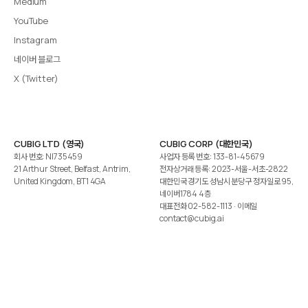
Medium
YouTube
Instagram
네이버 블로그
X (Twitter)
CUBIG LTD (영국)
CUBIG CORP (대한민국)
회사 번호: NI735459
사업자 등록 번호: 133-81-45679
21 Arthur Street, Belfast, Antrim,
전자상거래 등록: 2023-서울-서초-2822
United Kingdom, BT1 4GA
대한민국 경기도 성남시 분당구 정자일로 95,
네이버1784 4층
대표전화
02-582-1113
· 이메일
contact@cubig.ai
©️ 2026 CUBIG Corp. All Rights Reserved.
쿠키 정책
개인정보 처리방침
Gartner는 자사 리서치 발행물에 표시된 어떤 벤더·제품·서비스도 보증하지 않습니다. GARTNER는
Gartner, Inc. 및/또는 그 계열사의 등록상표입니다.