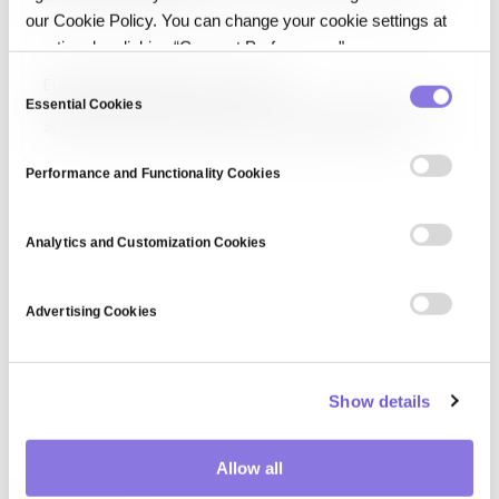
공유를 규율하는 법률을 통칭합니다. 영국의 Data Protection Act
our Cookie Policy. You can change your cookie settings at
2018이 대표적이며, EU GDPR을 국내법화했습니다. 데이터 주체의 권리
(접근·수정·삭제·이동), 컨트롤러·프로세서 의무, 위반 시 제재를 규정합니다.
any time by clicking “Consent Preferences."
많은 국가가 유사한 법률을 제정해 글로벌 프라이버시 기준을 형성하고
C
European Data Protection Seal
있습니다.
Essential Cookies
o
유럽 데이터 보호 인증(European Data Protection Seal)은 GDPR
제42조에 따라 데이터 처리 활동이 유럽 데이터 보호법을 준수함을
n
증명하는 공식 인증 스킴입니다. 유럽 데이터 보호 이사회(EDPB)가
s
승인하며, 컨트롤러·프로세서가 자발적으로 취득해 규정 준수를 입증하고
Performance and Functionality Cookies
e
데이터 이전의 안전장치로 활용할 수 있습니다. 2025년 현재…
n
t
Analytics and Customization Cookies
S
e
Advertising Cookies
l
e
c
Show details
t
i
o
Allow all
n