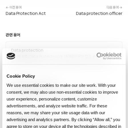
← 이전 용어
다음 용어 →
Data Protection Act
Data protection officer
관련 용어
Data protection
데이터 보호(Data Protection)는 데이터의 무단 접근, 손실, 변조,
파괴로부터 데이터를 지키는 기술·정책·절차의 집합입니다. 암호화, 접근
제어, 백업·복구, 재해 복구, 프라이버시 보호가 포함되며, GDPR 같은 법적
요구사항 준수도 중요한 부분입니다. 사이버 위협 고도화와 규제 강화로
Cookie Policy
기업의 핵심 리스크 관리 영역이 되었습니다.
Data protection officer
We use essential cookies to make our site work. With your
데이터 보호 책임자(Data Protection Officer, DPO)는 조직의
consent, we may also use non‑essential cookies to improve
개인정보 보호 규정 준수를 감독하는 전담 역할입니다. GDPR에서 특정
user experience, personalize content, customize
조직에 대해 의무화했으며, 처리 활동 모니터링, 영향 평가 자문,
감독기관과의 연락 창구 역할을 수행합니다. 독립성과 전문 지식이
advertisements, and analyze website traffic. For these
요구되며, 법적·윤리적 데이터 활용의 내부 감시자 역할을…
reasons, we may share your site usage data with our
Data Protection Act
advertising and analytics partners. By clicking “Allow all,” you
데이터 보호법(Data Protection Act)은 개인정보의 수집·처리·저장·
agree to store on your device all the technologies described in