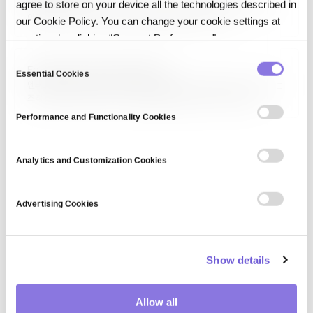
엔터프라이즈 AI(Enterprise AI)는 대규모 조직이 규제·통합·감사 제약
agree to store on your device all the technologies described in
아래 자사 고유 데이터로 핵심 업무를 운영·개선하는 데 쓰는
our Cookie Policy. You can change your cookie settings at
인공지능입니다.
any time by clicking “Consent Preferences."
C
Enterprise data management
Essential Cookies
o
엔터프라이즈 데이터 관리(Enterprise Data Management, EDM)는
n
조직 전체 데이터 자산의 수집·저장·통합·품질·보안·접근·거버넌스를
s
포괄하는 관리 체계입니다. 마스터 데이터 관리, 메타데이터 관리, 데이터
Performance and Functionality Cookies
품질, 데이터 거버넌스가 하위 영역이며, 전사적 데이터 일관성과 신뢰성을
e
확보해 BI·분석·AI의 기반을 제공합니다.
n
t
Analytics and Customization Cookies
S
e
Advertising Cookies
l
e
c
Show details
t
i
o
Allow all
n