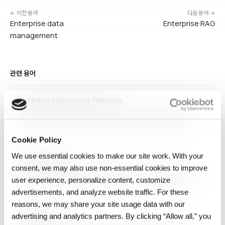
← 이전 용어
다음 용어 →
Enterprise data
Enterprise RAG
management
관련 용어
Enterprise Resource Planning
전사적 자원 관리(Enterprise Resource Planning, ERP)는 조직의
핵심 비즈니스 프로세스(재무, 회계, HR, 공급망, 제조, 영업)를 통합
관리하는 소프트웨어 시스템입니다. SAP, Oracle, Microsoft
Dynamics, Workday가 대표적이며, 실시간 데이터 공유와 프로세스
Cookie Policy
표준화를 통해 효율성과 의사결정 품질을 개선합니다. 클라우드 ERP와 AI
We use essential cookies to make our site work. With your
Enterprise RAG
기반 자동화가…
consent, we may also use non‑essential cookies to improve
엔터프라이즈 RAG는 조직 내부의 문서와 기록을 그 조직의 접근 규칙
아래에서 검색해 답을 만드는 방식입니다. 검색 구조는 일반 RAG와 같지만,
user experience, personalize content, customize
누가 어떤 문단을 볼 수 있는지·원본이 얼마나 자주 바뀌는지·지난 답을
advertisements, and analyze website traffic. For these
지금도 설명할 수 있는지가 함께 걸립니다.
reasons, we may share your site usage data with our
Enterprise AI
advertising and analytics partners. By clicking “Allow all,” you