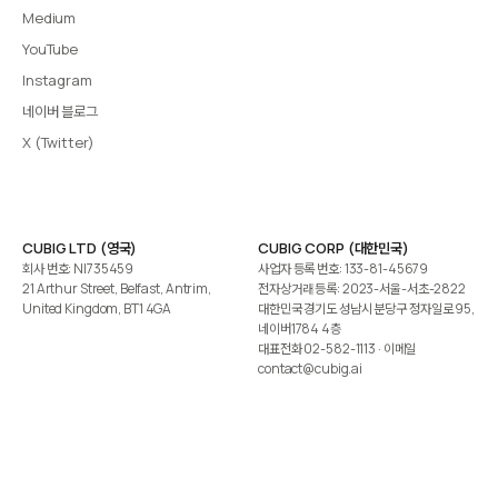
Medium
YouTube
Instagram
네이버 블로그
X (Twitter)
CUBIG LTD (영국)
CUBIG CORP (대한민국)
회사 번호: NI735459
사업자 등록 번호: 133-81-45679
21 Arthur Street, Belfast, Antrim,
전자상거래 등록: 2023-서울-서초-2822
United Kingdom, BT1 4GA
대한민국 경기도 성남시 분당구 정자일로 95,
네이버1784 4층
대표전화
02-582-1113
· 이메일
contact@cubig.ai
©️ 2026 CUBIG Corp. All Rights Reserved.
쿠키 정책
개인정보 처리방침
Gartner는 자사 리서치 발행물에 표시된 어떤 벤더·제품·서비스도 보증하지 않습니다. GARTNER는
Gartner, Inc. 및/또는 그 계열사의 등록상표입니다.