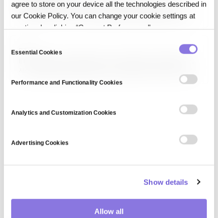
agree to store on your device all the technologies described in
LLM 게이트웨이(LLM Gateway)는 엔터프라이즈 환경에서 직원·
애플리케이션이 대규모 언어 모델을 안전하게 사용하도록 중계하는 프록시·
our Cookie Policy. You can change your cookie settings at
관리 계층입니다. 프롬프트·응답 내 민감 정보 마스킹, 접근 통제, 사용량
any time by clicking “Consent Preferences."
관리, 감사 로그, 모델 라우팅, 비용 제어를 제공하며, Shadow AI 문제와
규정 준수 리스크를 해결하는 핵심 인프라입니다.
C
ETL
Essential Cookies
o
ETL은 추출(Extract)·변환(Transform)·적재(Load)의 약자로, 소스
n
시스템에서 데이터를 꺼내 가공한 뒤 데이터 웨어하우스 같은 목적지에 쓰는
s
과정입니다.
Performance and Functionality Cookies
e
n
t
Analytics and Customization Cookies
S
e
Advertising Cookies
l
e
c
Show details
t
i
o
Allow all
n