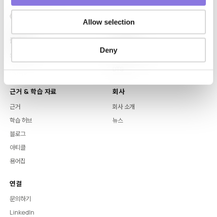
Allow selection
플랫폼
핵심 역량
Deny
Syntitan
LLM Capsule
DTS
근거 & 학습 자료
회사
근거
회사 소개
학습 허브
뉴스
블로그
아티클
용어집
연결
문의하기
LinkedIn