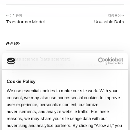
← 이전 용어
다음 용어 →
Transformer Model
Unusable Data
관련 용어
Data science (data scientist)
데이터 과학(Data Science)은 통계, 수학, 프로그래밍, 도메인 지식을
결합해 데이터에서 가치를 추출하는 분야이며, 데이터 과학자(Data
Scientist)는 이를 실무로 수행하는 전문가입니다. 데이터 수집·정제·탐색·
Cookie Policy
모델링·시각화·커뮤니케이션까지 전 과정을 담당하며, Python·R·SQL·
머신러닝 프레임워크를 주로 활용합니다. 현대 기업에서 가장 수요가 높은
We use essential cookies to make our site work. With your
Encryption
직군 중 하나입니다.
consent, we may also use non‑essential cookies to improve
암호화(Encryption)는 원본 데이터(plaintext)를 암호 알고리즘과
키로 변환해 권한 없는 자가 이해할 수 없는 형태(ciphertext)로 만드는
user experience, personalize content, customize
기술입니다. 대칭키(AES, ChaCha20), 비대칭키(RSA, ECC), 동형
advertisements, and analyze website traffic. For these
암호, 양자 내성 암호 등이 있으며, 저장 데이터(at rest), 전송 중 데이터
reasons, we may share your site usage data with our
(in transit), 사용 중 데이터(in use)를 보호합니다. 현대…
advertising and analytics partners. By clicking “Allow all,” you
LLM Gateway