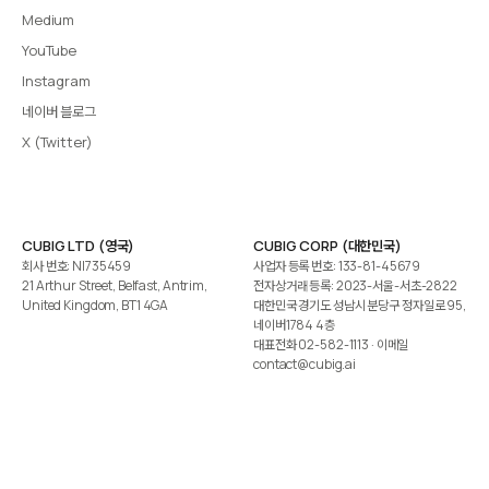
Medium
YouTube
Instagram
네이버 블로그
X (Twitter)
CUBIG LTD (영국)
CUBIG CORP (대한민국)
회사 번호: NI735459
사업자 등록 번호: 133-81-45679
21 Arthur Street, Belfast, Antrim,
전자상거래 등록: 2023-서울-서초-2822
United Kingdom, BT1 4GA
대한민국 경기도 성남시 분당구 정자일로 95,
네이버1784 4층
대표전화
02-582-1113
· 이메일
contact@cubig.ai
©️ 2026 CUBIG Corp. All Rights Reserved.
쿠키 정책
개인정보 처리방침
Gartner는 자사 리서치 발행물에 표시된 어떤 벤더·제품·서비스도 보증하지 않습니다. GARTNER는