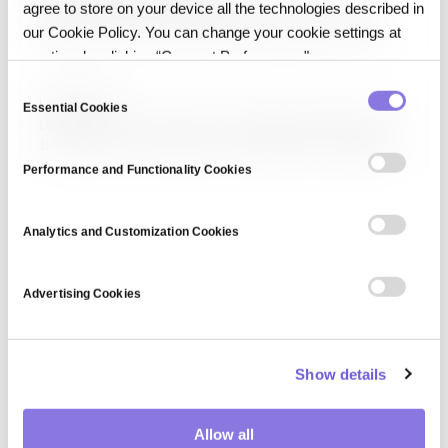
agree to store on your device all the technologies described in
인공 일반 지능(AGI, Artificial General Intelligence)은 인간이
수행할 수 있는 모든 지적 작업을 이해하고 학습·적용할 수 있는 이론적
our Cookie Policy. You can change your cookie settings at
형태의 AI입니다. 특정 작업에 제한된 현재의 Narrow AI와 달리, AGI는
any time by clicking “Consent Preferences."
다양한 도메인에 걸쳐 지식을 일반화할 수 있습니다. 아직 순수하게
이론적이고 연구 단계이지만,…
C
LangChain
Essential Cookies
o
LangChain은 대규모 언어 모델(LLM)을 활용한 애플리케이션 개발을
n
쉽게 해주는 오픈소스 프레임워크입니다. 프롬프트 관리, 체인(연쇄 호출),
s
에이전트, 메모리, 외부 도구·데이터 연결(RAG) 기능을 제공하며,
Performance and Functionality Cookies
Python·JavaScript로 사용 가능합니다. LLM 기반 챗봇, 질의응답
e
시스템, 자율 에이전트 개발의 사실상 표준으로 자리 잡았습니다.
n
t
Analytics and Customization Cookies
S
e
Advertising Cookies
l
e
c
Show details
t
i
o
Allow all
n