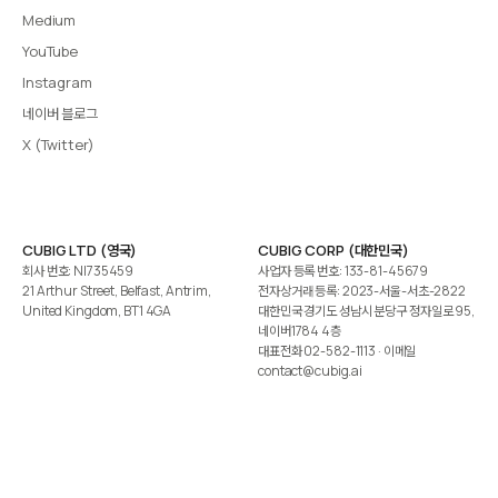
Medium
YouTube
Instagram
네이버 블로그
X (Twitter)
CUBIG LTD (영국)
CUBIG CORP (대한민국)
회사 번호: NI735459
사업자 등록 번호: 133-81-45679
21 Arthur Street, Belfast, Antrim,
전자상거래 등록: 2023-서울-서초-2822
United Kingdom, BT1 4GA
대한민국 경기도 성남시 분당구 정자일로 95,
네이버1784 4층
대표전화
02-582-1113
· 이메일
contact@cubig.ai
©️ 2026 CUBIG Corp. All Rights Reserved.
쿠키 정책
개인정보 처리방침
Gartner는 자사 리서치 발행물에 표시된 어떤 벤더·제품·서비스도 보증하지 않습니다. GARTNER는