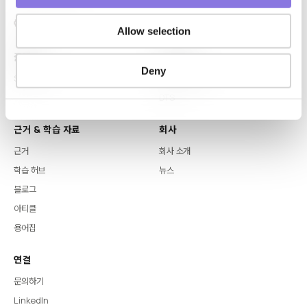
Allow selection
플랫폼
핵심 역량
Deny
Syntitan
LLM Capsule
DTS
근거 & 학습 자료
회사
근거
회사 소개
학습 허브
뉴스
블로그
아티클
용어집
연결
문의하기
LinkedIn