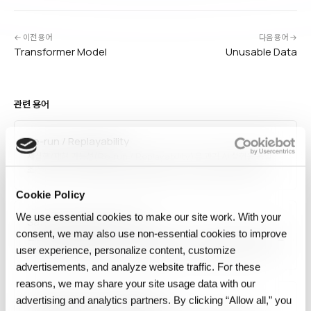
← 이전 용어
다음 용어 →
Transformer Model
Unusable Data
관련 용어
Re-run / Replayability
재실행/재현 가능성(Re-run / Replayability)은 과거 AI 실행을 동일
조건에서 다시 수행해 동일한 결과를 얻을 수 있는 능력을 의미합니다.
데이터 버전·코드·환경 고정과 결정론적 알고리즘이 전제 조건이며, 규제
Cookie Policy
감사, 장애 디버깅, 실험 비교, 모델 진화 추적의 기반입니다. 단순 기록이
아닌 '언제든 되감기…
We use essential cookies to make our site work. With your
Safe LLM Execution Layer
consent, we may also use non‑essential cookies to improve
안전 LLM 실행 계층(Safe LLM Execution Layer)은 대규모 언어 모델
호출 전후에 프롬프트 검증, 민감정보 필터링, 정책 강제, 출력 검증, 감사
user experience, personalize content, customize
로깅을 수행하는 미들웨어 계층입니다. 프롬프트 인젝션 방지, 개인정보
advertisements, and analyze website traffic. For these
노출 차단, 환각 완화, 편향 필터링을 제공하며, 엔터프라이즈 환경에서
reasons, we may share your site usage data with our
LLM을 안전하고…
advertising and analytics partners. By clicking “Allow all,” you
Artificial General Intelligence