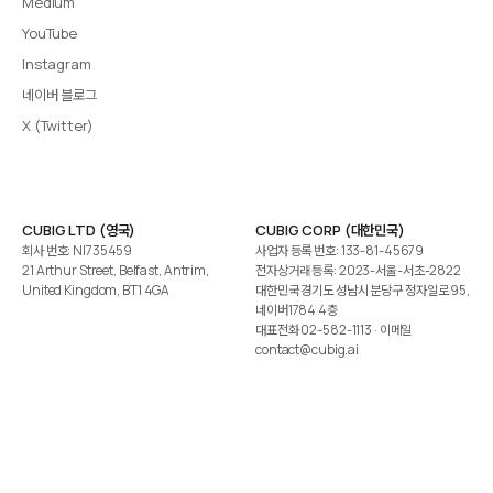
Medium
YouTube
Instagram
네이버 블로그
X (Twitter)
CUBIG LTD (영국)
CUBIG CORP (대한민국)
회사 번호: NI735459
사업자 등록 번호: 133-81-45679
21 Arthur Street, Belfast, Antrim,
전자상거래 등록: 2023-서울-서초-2822
United Kingdom, BT1 4GA
대한민국 경기도 성남시 분당구 정자일로 95,
네이버1784 4층
대표전화
02-582-1113
· 이메일
contact@cubig.ai
©️ 2026 CUBIG Corp. All Rights Reserved.
쿠키 정책
개인정보 처리방침
Gartner는 자사 리서치 발행물에 표시된 어떤 벤더·제품·서비스도 보증하지 않습니다. GARTNER는
Gartner, Inc. 및/또는 그 계열사의 등록상표입니다.