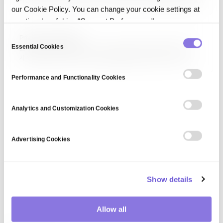
시간이 지나며 바뀌어, 모델 코드는 그대로인데 입력이 처음 만들고 검증할
our Cookie Policy. You can change your cookie settings at
때와 더는 맞지 않게 되는 현상입니다.
any time by clicking “Consent Preferences."
C
Privacy by design
Essential Cookies
o
프라이버시 바이 디자인(Privacy by Design)은 프라이버시 보호를
시스템·프로세스 설계 초기 단계부터 내재화하는 접근 방식입니다. Ann
n
Cavoukian이 제안한 7대 원칙(사전 예방, 기본 설정으로 프라이버시,
s
시스템 내 프라이버시 내재, 완전한 기능, 종단 간 보안, 가시성·투명성,
Performance and Functionality Cookies
e
사용자 중심 존중)을 따릅니다. GDPR 제25조에서 법적…
n
t
Analytics and Customization Cookies
S
e
Advertising Cookies
l
e
c
Show details
t
i
o
Allow all
n