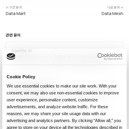
← 이전 용어
다음 용어 →
Data Mart
Data Mesh
관련 용어
Agentic AI
에이전틱 AI(Agentic AI)는 프롬프트 하나에 답 하나를 내놓는 대신,
스스로 단계를 계획하고 도구를 호출하고 결과를 점검하며 목표를 완수하는
AI 시스템을 말합니다.
Cookie Policy
Feature Engineering
We use essential cookies to make our site work. With your
피처 엔지니어링(Feature Engineering)은 원시 데이터에서 머신러닝
consent, we may also use non‑essential cookies to improve
모델 성능을 극대화할 수 있는 특성(feature)을 선택·생성·변환하는
user experience, personalize content, customize
과정입니다. 도메인 지식 기반 파생 변수 생성, 정규화, 원-핫 인코딩, 임베딩,
교호작용 생성 등이 기법이며, 고전적 ML에서 가장 중요한 단계로
advertisements, and analyze website traffic. For these
여겨집니다. 딥러닝은 자동 특성 추출이 강점이지만, 구조화…
reasons, we may share your site usage data with our
Data Drift
advertising and analytics partners. By clicking “Allow all,” you
데이터 드리프트(Data Drift) 는 프로덕션 AI 시스템에 들어가는 데이터가
agree to store on your device all the technologies described in